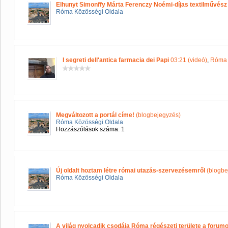
Elhunyt Simonffy Márta Ferenczy Noémi-díjas textilművész
Róma Közösségi Oldala
I segreti dell'antica farmacia dei Papi
03:21 (videó)
,
Róma 
Megváltozott a portál címe!
(blogbejegyzés)
Róma Közösségi Oldala
Hozzászólások száma: 1
Új oldalt hoztam létre római utazás-szervezésemről
(blogbe
Róma Közösségi Oldala
A világ nyolcadik csodája Róma régészeti területe a forum