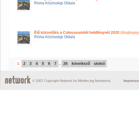
Róma Közösségi Oldala
Élő közvetítés a Colosseumból holdfénynél 2020
(blogbejeg
Róma Közösségi Oldala
1
2
3
4
5
6
7
...
26
következő
utolsó
© 2007 Copyright Network.hu Minden jog fenntartva.
Impress