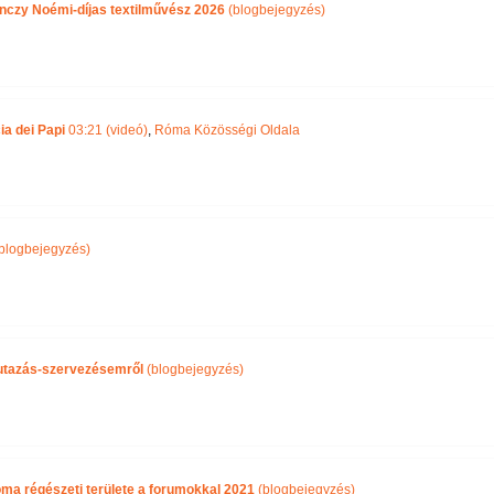
nczy Noémi-díjas textilművész 2026
(blogbejegyzés)
ia dei Papi
03:21 (videó)
,
Róma Közösségi Oldala
blogbejegyzés)
i utazás-szervezésemről
(blogbejegyzés)
óma régészeti területe a forumokkal 2021
(blogbejegyzés)