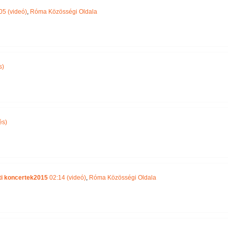
05 (videó)
,
Róma Közösségi Oldala
s)
és)
ti koncertek2015
02:14 (videó)
,
Róma Közösségi Oldala