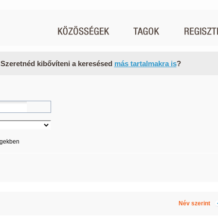
 Szeretnéd kibővíteni a keresésed
más tartalmakra is
?
égekben
Név szerint