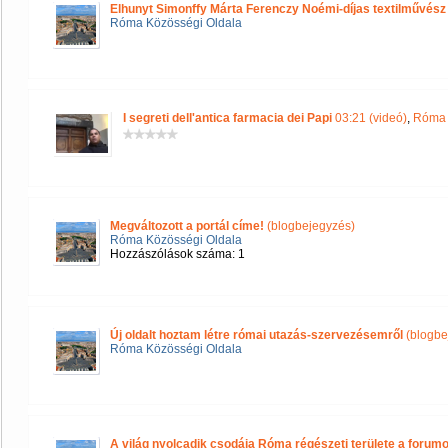
Elhunyt Simonffy Márta Ferenczy Noémi-díjas textilművész
Róma Közösségi Oldala
I segreti dell'antica farmacia dei Papi
03:21 (videó)
,
Róma 
Megváltozott a portál címe!
(blogbejegyzés)
Róma Közösségi Oldala
Hozzászólások száma: 1
Új oldalt hoztam létre római utazás-szervezésemről
(blogbe
Róma Közösségi Oldala
A világ nyolcadik csodája Róma régészeti területe a forum