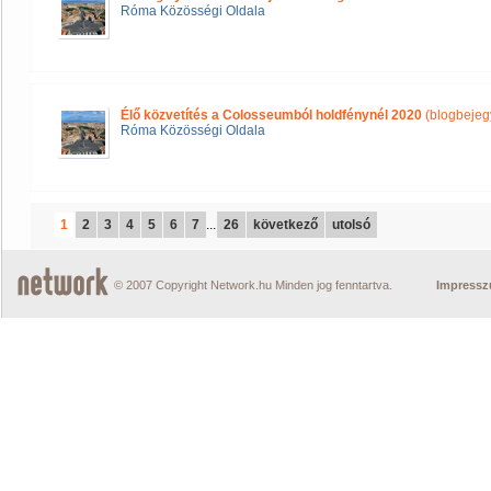
Róma Közösségi Oldala
Élő közvetítés a Colosseumból holdfénynél 2020
(blogbejeg
Róma Közösségi Oldala
1
2
3
4
5
6
7
...
26
következő
utolsó
© 2007 Copyright Network.hu Minden jog fenntartva.
Impress