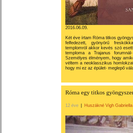
2016.06.09.
Két éve írtam Róma titkos gyöngy
felfedezett, gyönyörű freskókk
templomról akkor kevés szó esett,
temploma a Trajanus forumnál- 
Személyes élményem, hogy amikor
véltem a neoklasszikus homlokzat
hogy mi ez az épület- meglepő vá
Róma egy titkos gyöngysz
12 éve
|
Huszákné Vigh Gabriella