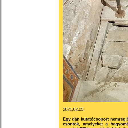
2021.02.05.
Egy dán kutatócsoport nemrégib
csontok, amelyeket a hagyomá