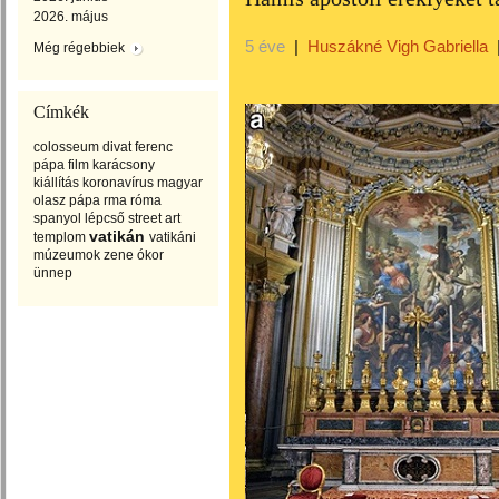
2026. május
5 éve
|
Huszákné Vigh Gabriella
Még régebbiek
Címkék
colosseum
divat
ferenc
pápa
film
karácsony
kiállítás
koronavírus
magyar
olasz
pápa
rma
róma
spanyol lépcső
street art
vatikán
templom
vatikáni
múzeumok
zene
ókor
ünnep