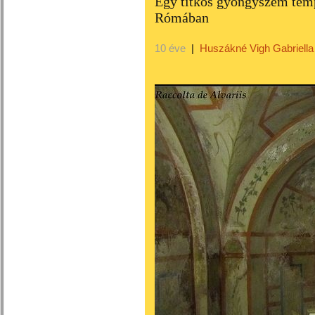
Egy titkos gyöngyszem te
Rómában
10 éve
|
Huszákné Vigh Gabriella