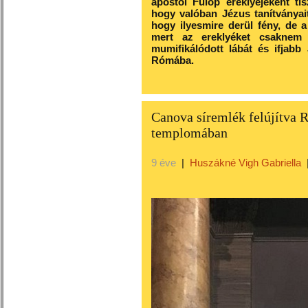
apostol Fülöp ereklyéjeként ti
hogy valóban Jézus tanítványai
hogy ilyesmire derül fény, de 
mert az ereklyéket csaknem 1
mumifikálódott lábát és ifjabb 
Rómába.
Canova síremlék felújítva
templomában
9 éve
|
Huszákné Vigh Gabriella