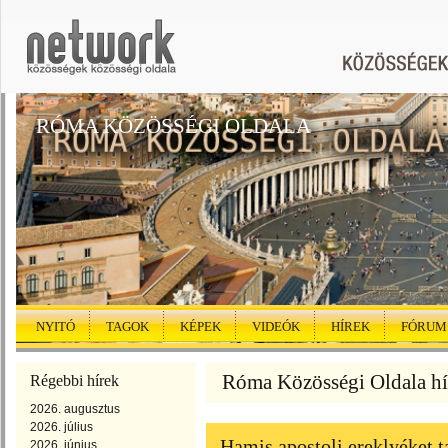
RÓMA KÖZÖSSÉGI OLDALA
NYITÓ
TAGOK
KÉPEK
VIDEÓK
HÍREK
FÓRUM
Róma Közösségi Oldala hí
Régebbi hírek
2026. augusztus
2026. július
Hamis apostoli ereklyéket 
2026. június