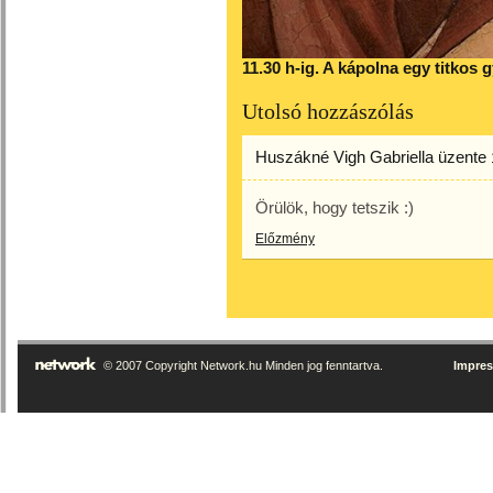
11.30 h-ig. A kápolna egy titkos
Utolsó hozzászólás
Huszákné Vigh Gabriella
üzente
Örülök, hogy tetszik :)
Előzmény
© 2007 Copyright Network.hu Minden jog fenntartva.
Impre