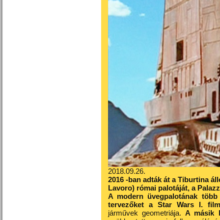
2018.09.26.
2016 -ban adták át a Tiburtina á
Lavoro) római palotáját, a Palaz
A modern üvegpalotának több 
tervezőket a Star Wars I. filmj
járművek geometriája.
A másik 