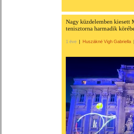
Nagy küzdelemben kiesett 
tenisztorna harmadik köréb
1 éve
|
Huszákné Vigh Gabriella