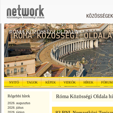
RÓMA KÖZÖSSÉGI OLDALA
NYITÓ
TAGOK
KÉPEK
VIDEÓK
HÍREK
FÓRUM
Róma Közösségi Oldala hír
Régebbi hírek
2026. augusztus
2026. július
83 BNL Nemzetközi Tenisz
2026. június