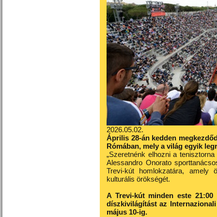
2026.05.02.
Április 28-án kedden megkezdőd
Rómában, mely a világ egyik leg
„Szeretnénk elhozni a tenisztorn
Alessandro Onorato sporttanácsos
Trevi-kút homlokzatára, amely 
kulturális örökségét.
A Trevi‑kút minden este 21:00 
díszkivilágítást az Internazional
május 10‑ig.