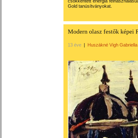
csökkentett energia felhasználású
Gold tanúsítványokat.
Modern olasz festők képei
13 éve
|
Huszákné Vigh Gabriella