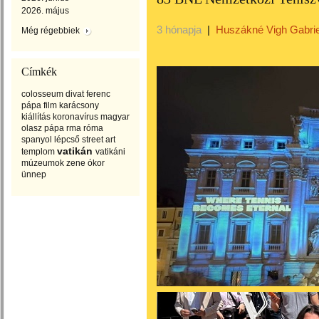
2026. május
3 hónapja
|
Huszákné Vigh Gabrie
Még régebbiek
Címkék
colosseum
divat
ferenc
pápa
film
karácsony
kiállítás
koronavírus
magyar
olasz
pápa
rma
róma
spanyol lépcső
street art
vatikán
templom
vatikáni
múzeumok
zene
ókor
ünnep