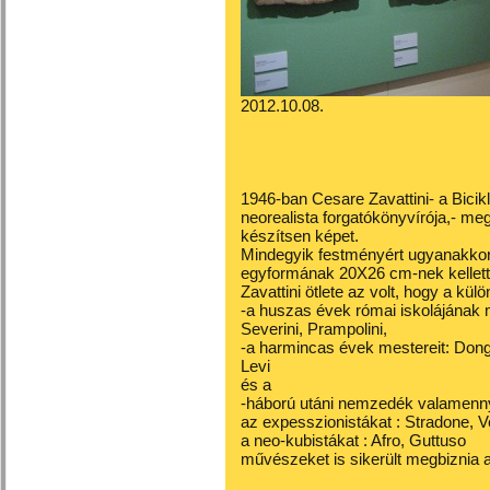
2012.10.08.
1946-ban Cesare Zavattini- a Bicikl
neorealista forgatókönyvírója,- me
készítsen képet.
Mindegyik festményért ugyanakkora
egyformának 20X26 cm-nek kellett 
Zavattini ötlete az volt, hogy a kül
-a huszas évek római iskolájának me
Severini, Prampolini,
-a harmincas évek mestereit: Dongh
Levi
és a
-háború utáni nemzedék valamennyi
az expesszionistákat : Stradone, V
a neo-kubistákat : Afro, Guttuso
művészeket is sikerült megbiznia a 