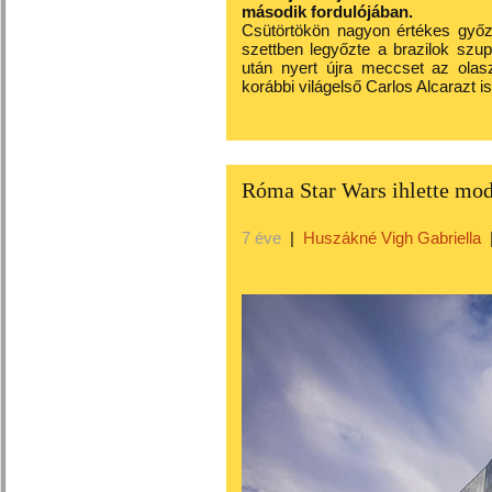
második fordulójában.
Csütörtökön nagyon értékes győze
szettben legyőzte a brazilok szu
után nyert újra meccset az olas
korábbi világelső Carlos Alcarazt is
Róma Star Wars ihlette mod
7 éve
|
Huszákné Vigh Gabriella