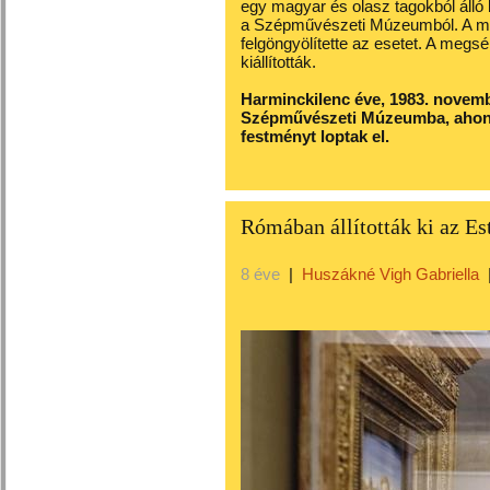
egy magyar és olasz tagokból álló 
a Szépművészeti Múzeumból. A mag
felgöngyölítette az esetet. A megs
kiállították.
Harminckilenc éve, 1983. novemb
Szépművészeti Múzeumba, ahonna
festményt loptak el.
Rómában állították ki az E
8 éve
|
Huszákné Vigh Gabriella