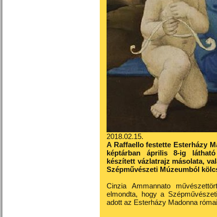
2018.02.15.
A Raffaello festette Esterházy M
képtárban április 8-ig láthat
készített vázlatrajz másolata, v
Szépművészeti Múzeumból kölcsö
Cinzia Ammannato művészettört
elmondta, hogy a Szépművészeti 
adott az Esterházy Madonna római