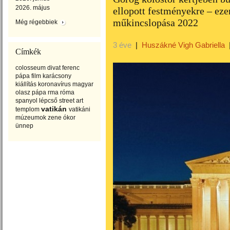
2026. május
ellopott festményekre – eze
műkincslopása 2022
Még régebbiek
3 éve
|
Huszákné Vigh Gabriella
Címkék
colosseum
divat
ferenc
pápa
film
karácsony
kiállítás
koronavírus
magyar
olasz
pápa
rma
róma
spanyol lépcső
street art
vatikán
templom
vatikáni
múzeumok
zene
ókor
ünnep