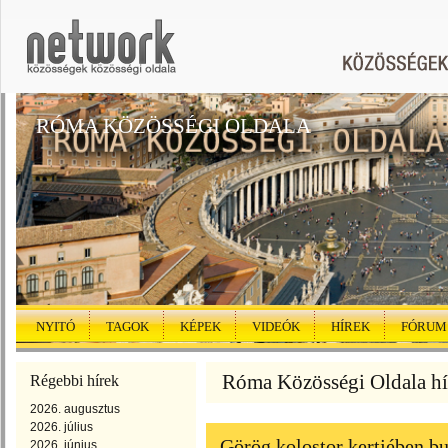
RÓMA KÖZÖSSÉGI OLDALA
NYITÓ
TAGOK
KÉPEK
VIDEÓK
HÍREK
FÓRUM
Róma Közösségi Oldala hí
Régebbi hírek
2026. augusztus
2026. július
Görög kolostor kertjében b
2026. június