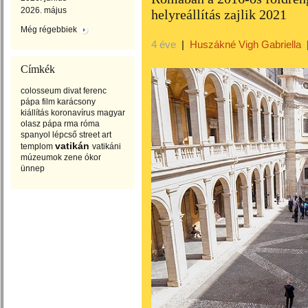
2026. május
helyreállítás zajlik 2021
Még régebbiek
4 éve
|
Huszákné Vigh Gabriella
Címkék
colosseum
divat
ferenc
pápa
film
karácsony
kiállítás
koronavírus
magyar
olasz
pápa
rma
róma
spanyol lépcső
street art
vatikán
templom
vatikáni
múzeumok
zene
ókor
ünnep