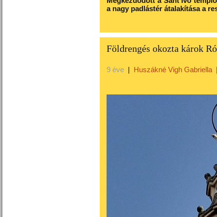
Megkezdődött a Sant’Ivo templom
a nagy padlástér átalakítása a r
Földrengés okozta károk R
9 éve
|
Huszákné Vigh Gabriella