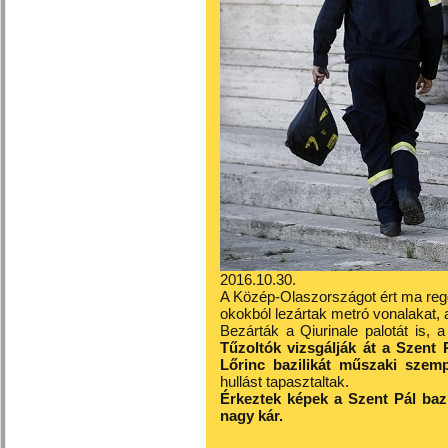
2016.10.30.
A Közép-Olaszországot ért ma regg
okokból lezártak metró vonalakat, 
Bezárták a Qiurinale palotát is,
Tűzoltók vizsgálják át a Szent P
Lőrinc bazilikát műszaki szemp
hullást tapasztaltak.
Érkeztek képek a Szent Pál bazi
nagy kár.