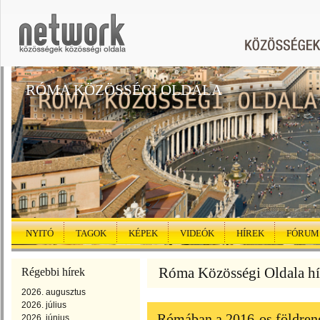
RÓMA KÖZÖSSÉGI OLDALA
NYITÓ
TAGOK
KÉPEK
VIDEÓK
HÍREK
FÓRUM
Róma Közösségi Oldala hír
Régebbi hírek
2026. augusztus
2026. július
Rómában a 2016-os földreng
2026. június