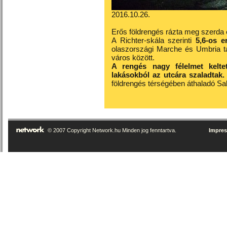
2016.10.26.
Erős földrengés rázta meg szerda
A Richter-skála szerinti
5,6-os e
olaszországi Marche és Umbria ta
város között.
A rengés nagy félelmet kelt
lakásokból az utcára szaladtak
földrengés térségében áthaladó Sal
© 2007 Copyright Network.hu Minden jog fenntartva.
Impre