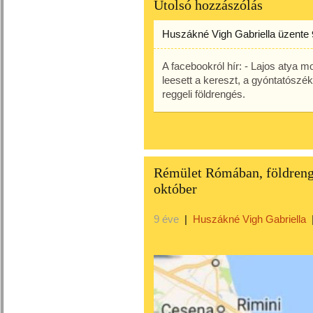
Utolsó hozzászólás
Huszákné Vigh Gabriella
üzente
A facebookról hír: - Lajos atya 
leesett a kereszt, a gyóntatószék
reggeli földrengés.
Rémület Rómában, földrengé
október
9 éve
|
Huszákné Vigh Gabriella