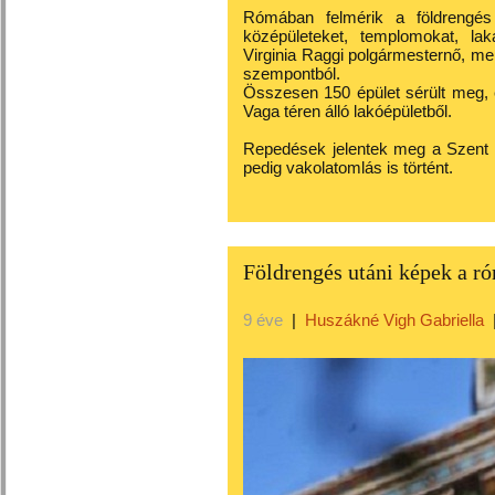
Rómában felmérik a földrengés 
középületeket, templomokat, lak
Virginia Raggi polgármesternő, mert
szempontból.
Összesen 150 épület sérült meg, é
Vaga téren álló lakóépületből.
Repedések jelentek meg a Szent P
pedig vakolatomlás is történt.
Földrengés utáni képek a ró
9 éve
|
Huszákné Vigh Gabriella