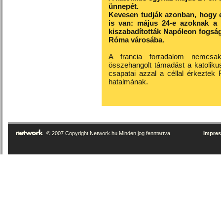
ünnepét.
Kevesen tudják azonban, hogy
is van: május 24-e azoknak a 
kiszabadították Napóleon fogságá
Róma városába.
A francia forradalom nemcsak 
összehangolt támadást a katoliku
csapatai azzal a céllal érkezte
hatalmának.
© 2007 Copyright Network.hu Minden jog fenntartva.
Impre