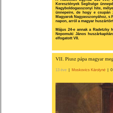
Keresztények Segítsége ünnepét
Nagyboldogasszonyi hite, mélye
ünnepeire, de hogy e csupán 
Magyarok Nagyasszonyához, s Pe
napon, arról a magyar huszártör
Május 24-e annak a Radetzky h
Nepomuki János huszárkapitányn
elfogatott VII.
VII. Piusz pápa magyar me
13 éve
|
Moskovics Károlyné
|
0