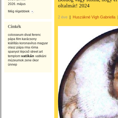
2026. május
oltalmát! 2024
Még régebbiek
2 éve
|
Huszákné Vigh Gabriella
Címkék
colosseum
divat
ferenc
pápa
film
karácsony
kiállítás
koronavírus
magyar
olasz
pápa
rma
róma
spanyol lépcső
street art
vatikán
templom
vatikáni
múzeumok
zene
ókor
ünnep