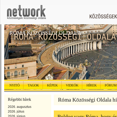
RÓMA KÖZÖSSÉGI OLDALA
NYITÓ
TAGOK
KÉPEK
VIDEÓK
HÍREK
FÓRUM
Róma Közösségi Oldala hír
Régebbi hírek
2026. augusztus
2026. július
Boldog vagy Róma, hogy é
2026. június