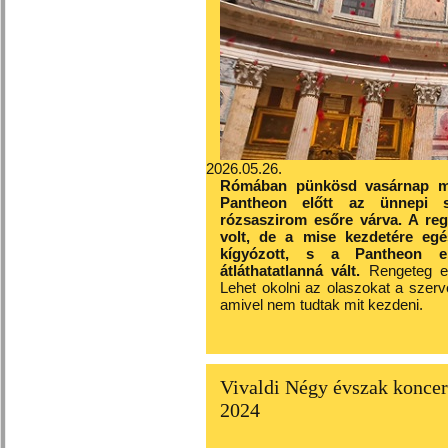
2026.05.26.
Rómában pünkösd vasárnap már
Pantheon
előtt az ünnepi 
rózsaszirom esőre várva. A regg
volt, de a mise kezdetére eg
kígyózott, s a Pantheon el
átláthatatlanná vált.
Rengeteg emb
Lehet okolni az olaszokat a szerve
amivel nem tudtak mit kezdeni.
Vivaldi Négy évszak konce
2024