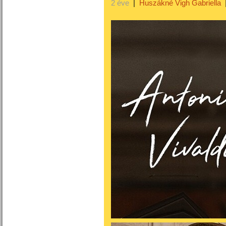
2 éve
|
Huszákné Vigh Gabriella