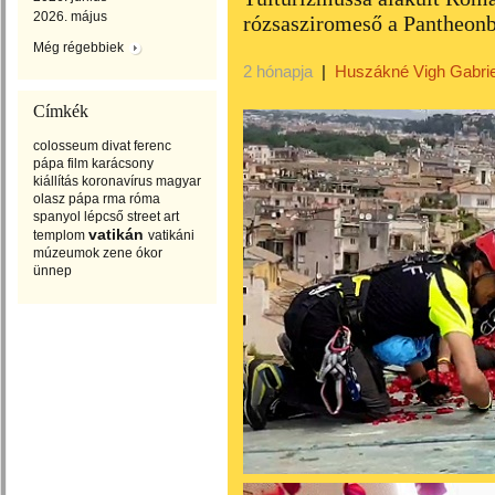
2026. május
rózsasziromeső a Pantheon
Még régebbiek
2 hónapja
|
Huszákné Vigh Gabrie
Címkék
colosseum
divat
ferenc
pápa
film
karácsony
kiállítás
koronavírus
magyar
olasz
pápa
rma
róma
spanyol lépcső
street art
vatikán
templom
vatikáni
múzeumok
zene
ókor
ünnep