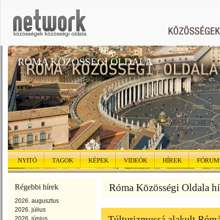
RÓMA KÖZÖSSÉGI OLDALA
NYITÓ
TAGOK
KÉPEK
VIDEÓK
HÍREK
FÓRUM
Róma Közösségi Oldala híre
Régebbi hírek
2026. augusztus
2026. július
Túlturizmussá alakult Róm
2026. június