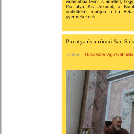
vidámabbá tenni, s amellett, hog
Pio atya Kis Jézusát, a Bambi
drótkötélről repüljön a La Bef
gyermekeknek.
Pio atya és a római San Sa
13 éve
|
Huszákné Vigh Gabriella