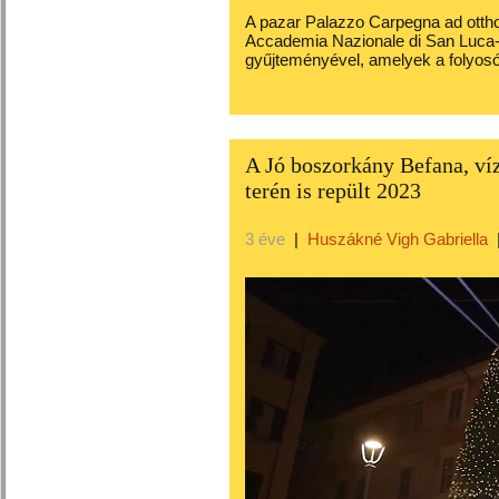
A pazar Palazzo Carpegna ad otthon
Accademia Nazionale di San Luca-
gyűjteményével, amelyek a folyosók
A Jó boszorkány Befana, ví
terén is repült 2023
3 éve
|
Huszákné Vigh Gabriella