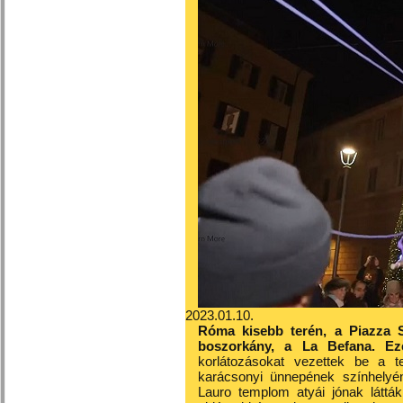
2023.01.10.
Róma kisebb terén, a Piazza S
boszorkány, a La Befana. Ez
korlátozásokat vezettek be a 
karácsonyi ünnepének színhelyé
Lauro templom atyái jónak láttá