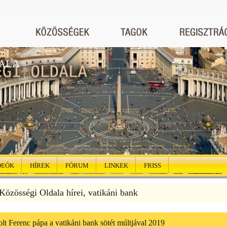
ALA
DEÓK
HÍREK
FÓRUM
LINKEK
FRISS
özösségi Oldala hírei, vatikáni bank
t Ferenc pápa a vatikáni bank sötét múltjával 2019