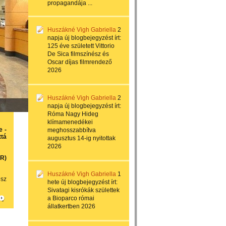
propagandája ...
Huszákné Vigh Gabriella
2
napja
új blogbejegyzést írt:
125 éve született Vittorio
De Sica filmszínész és
Oscar díjas filmrendező
2026
Huszákné Vigh Gabriella
2
napja
új blogbejegyzést írt:
Róma Nagy Hideg
klímamenedékei
e -
meghosszabbítva
ttá
augusztus 14-ig nyitottak
2026
OR)
Huszákné Vigh Gabriella
1
esz
hete
új blogbejegyzést írt:
Sivatagi kisrókák születtek
a Bioparco római
állatkertben 2026