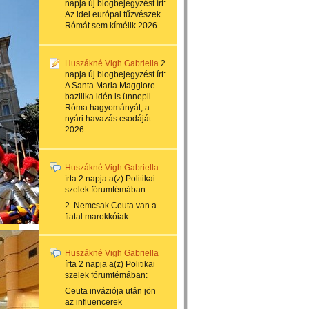
napja
új blogbejegyzést írt:
Az idei európai tűzvészek
Rómát sem kímélik 2026
Huszákné Vigh Gabriella
2
napja
új blogbejegyzést írt:
A Santa Maria Maggiore
bazilika idén is ünnepli
Róma hagyományát, a
nyári havazás csodáját
2026
Huszákné Vigh Gabriella
írta
2 napja
a(z)
Politikai
szelek
fórumtémában:
2. Nemcsak Ceuta van a
fiatal marokkóiak...
Huszákné Vigh Gabriella
írta
2 napja
a(z)
Politikai
szelek
fórumtémában:
Ceuta inváziója után jön
az influencerek