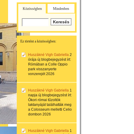
Közösségben
Mindenben
Ez történt a közösségben:
Huszákné Vigh Gabriella
2
órája
új blogbejegyzést írt:
Rómában a Colle Oppio
park visszanyerte
vonzerejét 2026
Huszákné Vigh Gabriella
1
napja
új blogbejegyzést írt:
Ókori római tűzoltók
laktanyáját találhatták meg
a Colosseum melletti Celio
dombon 2026
Huszákné Vigh Gabriella
1