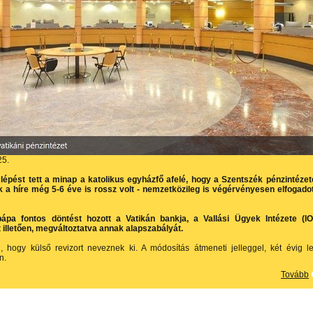
25.
 lépést tett a minap a katolikus egyházfő afelé, hogy a Szentszék pénzintézet
 a híre még 5-6 éve is rossz volt - nemzetközileg is végérvényesen elfogado
ápa fontos döntést hozott a Vatikán bankja, a Vallási Ügyek Intézete (I
 illetően, megváltoztatva annak alapszabályát.
, hogy külső revizort neveznek ki. A módosítás átmeneti jelleggel, két évig l
n.
Tovább