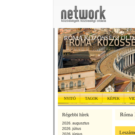
RÓMA KÖZÖSSÉGI OLD
NYITÓ
TAGOK
KÉPEK
VI
Róma K
Régebbi hírek
2026. augusztus
2026. július
Leszámol
2026. június