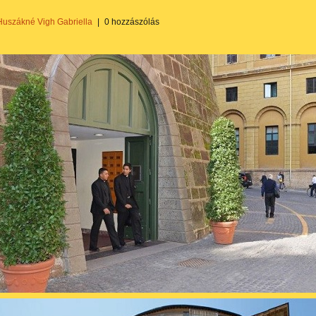
Huszákné Vigh Gabriella
|
0 hozzászólás