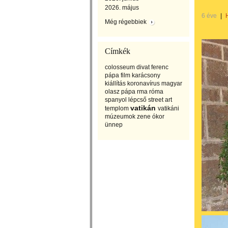
2026. május
6 éve
|
Még régebbiek
Címkék
colosseum
divat
ferenc
pápa
film
karácsony
kiállítás
koronavírus
magyar
olasz
pápa
rma
róma
spanyol lépcső
street art
vatikán
templom
vatikáni
múzeumok
zene
ókor
ünnep