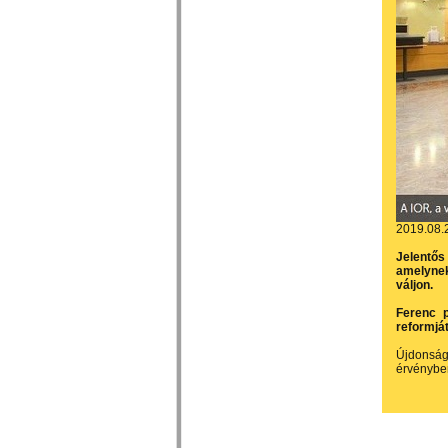
2019.08.
Jelentős
amelynek
váljon.
Ferenc p
reformját
Újdonság
érvénybe