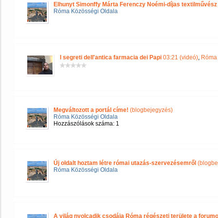
Elhunyt Simonffy Márta Ferenczy Noémi-díjas textilművész
Róma Közösségi Oldala
I segreti dell'antica farmacia dei Papi
03:21 (videó)
,
Róma 
Megváltozott a portál címe!
(blogbejegyzés)
Róma Közösségi Oldala
Hozzászólások száma: 1
Új oldalt hoztam létre római utazás-szervezésemről
(blogbe
Róma Közösségi Oldala
A világ nyolcadik csodája Róma régészeti területe a forum