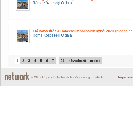
Róma Közösségi Oldala
Élő közvetítés a Colosseumból holdfénynél 2020
(blogbejeg
Róma Közösségi Oldala
1
2
3
4
5
6
7
...
26
következő
utolsó
© 2007 Copyright Network.hu Minden jog fenntartva.
Impress