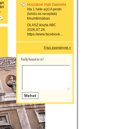
ari
Huszákné Vigh Gabriella
éri
írta
1 hete
a(z)
A pesto
.
(leírás és receptek)
fórumtémában:
OLASZ tészta ABC
2026.07.26.
https://www.facebook....
Friss események »
Szólj hozzá te is!