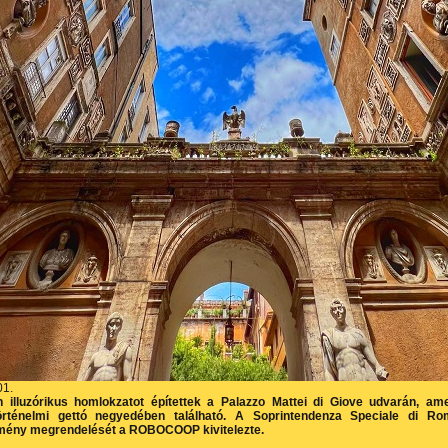
01.
illuzórikus homlokzatot építettek a Palazzo Mattei di Giove udvarán, am
rténelmi gettó negyedében található. A Soprintendenza Speciale di Ro
mény megrendelését a ROBOCOOP kivitelezte.