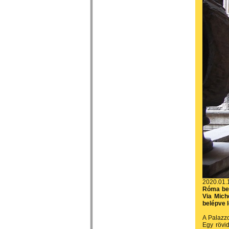
2020.01.
Róma bel
Via Mich
belépve l
A Palazzo
Egy rövid