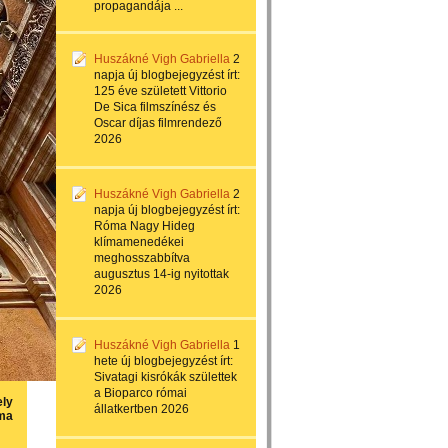
propagandája ...
Huszákné Vigh Gabriella
2
napja
új blogbejegyzést írt:
125 éve született Vittorio
De Sica filmszínész és
Oscar díjas filmrendező
2026
Huszákné Vigh Gabriella
2
napja
új blogbejegyzést írt:
Róma Nagy Hideg
klímamenedékei
meghosszabbítva
augusztus 14-ig nyitottak
2026
Huszákné Vigh Gabriella
1
hete
új blogbejegyzést írt:
Sivatagi kisrókák születtek
a Bioparco római
ely
állatkertben 2026
ma