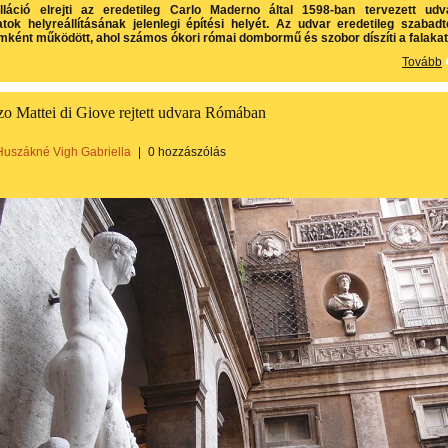
lláció elrejti az eredetileg Carlo Maderno által 1598-ban tervezett udv
tok helyreállításának jelenlegi építési helyét. Az udvar eredetileg szabadt
umként működött, ahol számos ókori római dombormű és szobor díszíti a falakat
Tovább
zo Mattei di Giove rejtett udvara Rómában
Huszákné Vigh Gabriella
|
0 hozzászólás