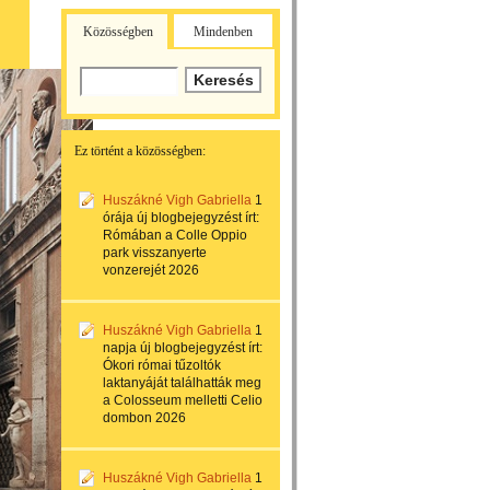
Közösségben
Mindenben
Ez történt a közösségben:
Huszákné Vigh Gabriella
1
órája
új blogbejegyzést írt:
Rómában a Colle Oppio
park visszanyerte
vonzerejét 2026
Huszákné Vigh Gabriella
1
napja
új blogbejegyzést írt:
Ókori római tűzoltók
laktanyáját találhatták meg
a Colosseum melletti Celio
dombon 2026
Huszákné Vigh Gabriella
1