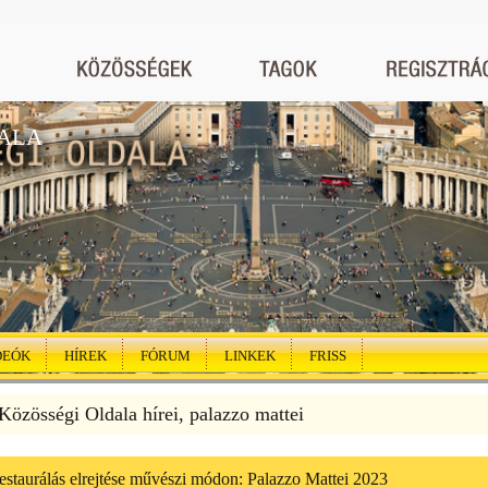
ALA
DEÓK
HÍREK
FÓRUM
LINKEK
FRISS
özösségi Oldala hírei, palazzo mattei
estaurálás elrejtése művészi módon: Palazzo Mattei 2023