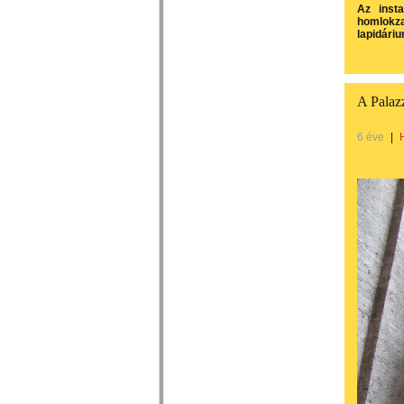
Az insta
homlokza
lapidári
A Palaz
6 éve
|