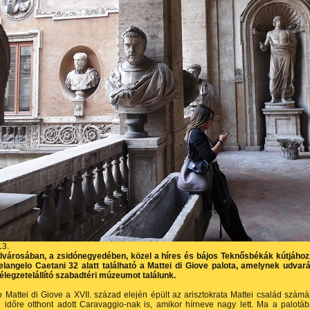
13.
városában, a zsidónegyedében, közel a híres és bájos Teknősbékák kútjához
elangelo Caetani 32 alatt található a Mattei di Giove palota, amelynek udvar
élegzetelállító szabadtéri múzeumot találunk.
 Mattei di Giove a XVII. század elején épült az arisztokrata Mattei család számá
 időre otthont adott Caravaggio-nak is, amikor hírneve nagy lett. Ma a palotá