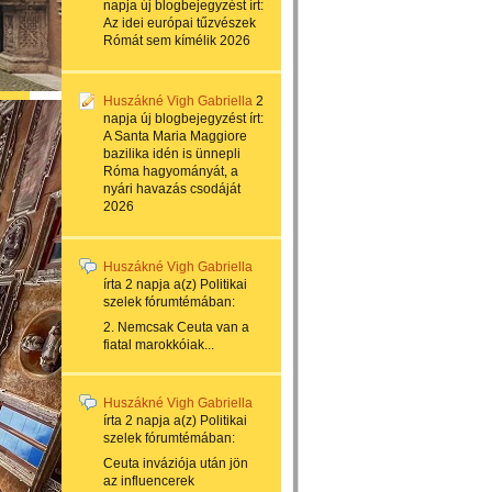
napja
új blogbejegyzést írt:
Az idei európai tűzvészek
Rómát sem kímélik 2026
Huszákné Vigh Gabriella
2
napja
új blogbejegyzést írt:
A Santa Maria Maggiore
bazilika idén is ünnepli
Róma hagyományát, a
nyári havazás csodáját
2026
Huszákné Vigh Gabriella
írta
2 napja
a(z)
Politikai
szelek
fórumtémában:
2. Nemcsak Ceuta van a
fiatal marokkóiak...
Huszákné Vigh Gabriella
írta
2 napja
a(z)
Politikai
szelek
fórumtémában:
Ceuta inváziója után jön
az influencerek