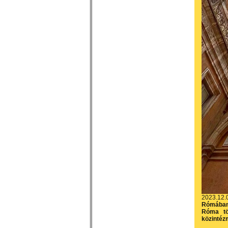
2023.12.
Rómában 
Róma tö
közintéz