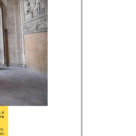
, a
ára
ra.
ban