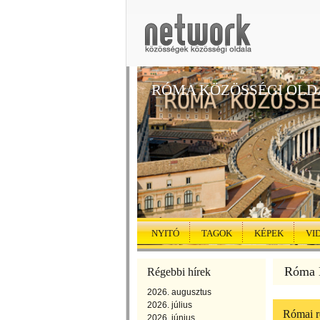
RÓMA KÖZÖSSÉGI OLD
NYITÓ
TAGOK
KÉPEK
VI
Róma K
Régebbi hírek
2026. augusztus
2026. július
Római r
2026. június