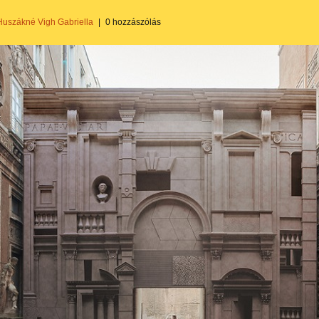
Huszákné Vigh Gabriella
|
0 hozzászólás