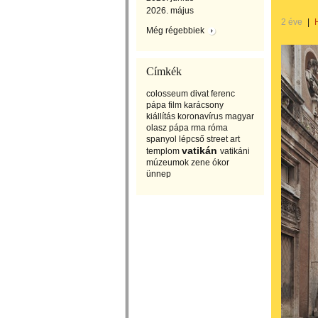
2026. május
2 éve
|
Még régebbiek
Címkék
colosseum
divat
ferenc
pápa
film
karácsony
kiállítás
koronavírus
magyar
olasz
pápa
rma
róma
spanyol lépcső
street art
vatikán
templom
vatikáni
múzeumok
zene
ókor
ünnep