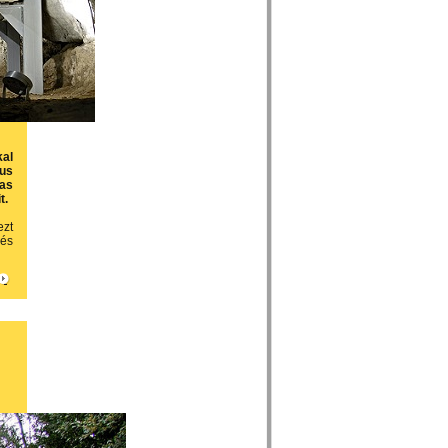
kal
ius
las
t.
ezt
 és