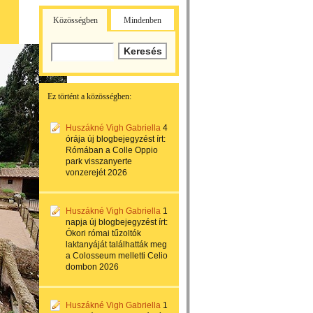
Közösségben
Mindenben
Ez történt a közösségben:
Huszákné Vigh Gabriella
4
órája
új blogbejegyzést írt:
Rómában a Colle Oppio
park visszanyerte
vonzerejét 2026
Huszákné Vigh Gabriella
1
napja
új blogbejegyzést írt:
Ókori római tűzoltók
laktanyáját találhatták meg
a Colosseum melletti Celio
dombon 2026
Huszákné Vigh Gabriella
1