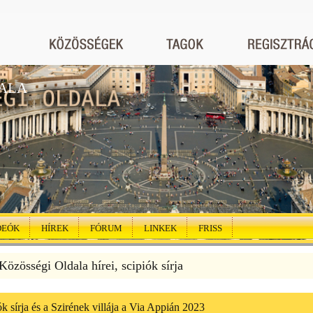
ALA
DEÓK
HÍREK
FÓRUM
LINKEK
FRISS
özösségi Oldala hírei, scipiók sírja
k sírja és a Szirének villája a Via Appián 2023