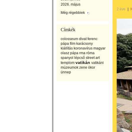
2026. május
2 éve
|
Még régebbiek
Címkék
colosseum
divat
ferenc
pápa
film
karácsony
kiállítás
koronavírus
magyar
olasz
pápa
rma
róma
spanyol lépcső
street art
vatikán
templom
vatikáni
múzeumok
zene
ókor
ünnep