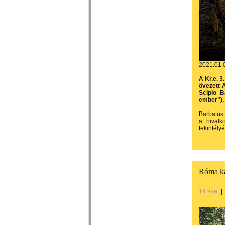
2021.01.
A Kr.e. 3
övezett 
Scipio B
ember"), 
Barbatus 
a hivalk
tekintély
Róma ka
14 éve
|