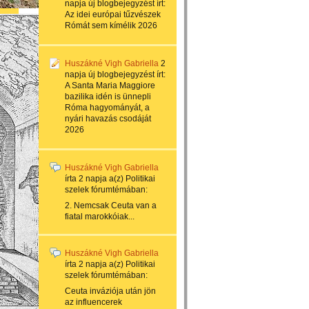
napja
új blogbejegyzést írt:
Az idei európai tűzvészek
Rómát sem kímélik 2026
Huszákné Vigh Gabriella
2
napja
új blogbejegyzést írt:
A Santa Maria Maggiore
bazilika idén is ünnepli
Róma hagyományát, a
nyári havazás csodáját
2026
Huszákné Vigh Gabriella
írta
2 napja
a(z)
Politikai
szelek
fórumtémában:
2. Nemcsak Ceuta van a
fiatal marokkóiak...
Huszákné Vigh Gabriella
írta
2 napja
a(z)
Politikai
szelek
fórumtémában:
Ceuta inváziója után jön
az influencerek