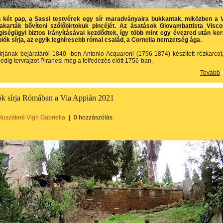
 két pap, a Sassi testvérek egy sír maradványaira bukkantak, miközben a 
akarták bővíteni szőlőbirtokuk pincéjét. Az ásatások Giovambattista Visco
giségügyi biztos irányításával kezdődtek, így több mint egy évezred után ker
piók sírja, az egyik leghíresebb római család, a Cornelia nemzetség ága.
írjának bejáratáról 1840 -ben Antonio Acquaroni (1796-1874) készített rézkarcot
 pedig tervrajzot Piranesi még a felfedezés előtt 1756-ban.
Tovább
ók sírja Rómában a Via Appián 2021
Huszákné Vigh Gabriella
|
0 hozzászólás