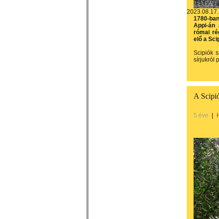
2023.08.17.
1780-ban
Appi-án 
római ré
elő a Sci
Scipiók s
sírjukról
A Scipi
5 éve
|