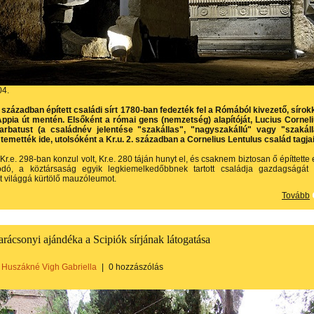
04.
. században épített családi sírt 1780-ban fedezték fel a Rómából kivezető, sírok
Appia út mentén. Elsőként a római gens (nemzetség) alapítóját, Lucius Cornel
arbatust (a családnév jelentése "szakállas", "nagyszakállú" vagy "szakál
temették ide, utolsóként a Kr.u. 2. században a Cornelius Lentulus család tagjai
Kr.e. 298-ban konzul volt, Kr.e. 280 táján hunyt el, és csaknem biztosan ő építtette 
odó, a köztársaság egyik legkiemelkedőbbnek tartott családja gazdagságát
ét világgá kürtölő mauzóleumot.
Tovább
rácsonyi ajándéka a Scipiók sírjának látogatása
Huszákné Vigh Gabriella
|
0 hozzászólás