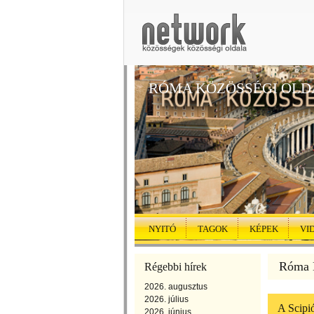
RÓMA KÖZÖSSÉGI OLD
NYITÓ
TAGOK
KÉPEK
VI
Róma K
Régebbi hírek
2026. augusztus
2026. július
A Scipió
2026. június