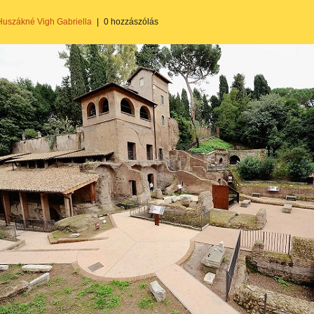
Huszákné Vigh Gabriella
|
0 hozzászólás