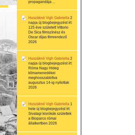
propagandája ...
Huszákné Vigh Gabriella
2
napja
új blogbejegyzést írt:
125 éve született Vittorio
De Sica filmszínész és
Oscar díjas filmrendező
2026
Huszákné Vigh Gabriella
2
napja
új blogbejegyzést írt:
Róma Nagy Hideg
klímamenedékei
meghosszabbítva
augusztus 14-ig nyitottak
2026
Huszákné Vigh Gabriella
1
hete
új blogbejegyzést írt:
Sivatagi kisrókák születtek
a Bioparco római
állatkertben 2026