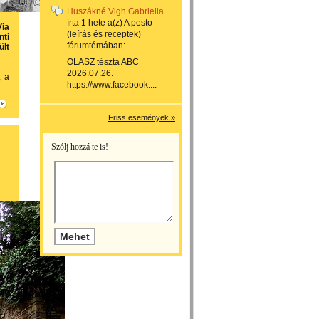
Huszákné Vigh Gabriella
írta
1 hete
a(z)
A pesto
Via
(leírás és receptek)
nti
fórumtémában:
ült
OLASZ tészta ABC
2026.07.26.
, a
https://www.facebook....
Friss események »
Szólj hozzá te is!