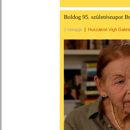
Boldog 95. születésnapot B
2 hónapja
|
Huszákné Vigh Gabrie