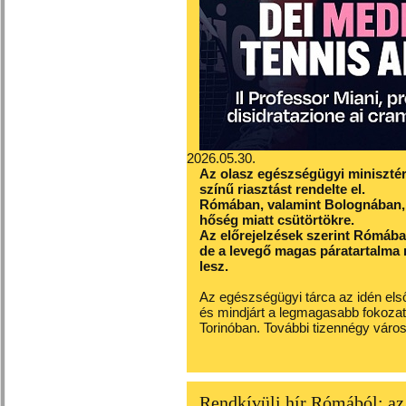
2026.05.30.
Az olasz egészségügyi miniszté
színű riasztást rendelte el.
Rómában, valamint Bolognában, 
hőség miatt csütörtökre.
Az előrejelzések szerint Rómában
de a levegő magas páratartalma 
lesz.
Az egészségügyi tárca az idén első
és mindjárt a legmagasabb fokoza
Torinóban. További tizennégy váro
Rendkívüli hír Rómából: az 