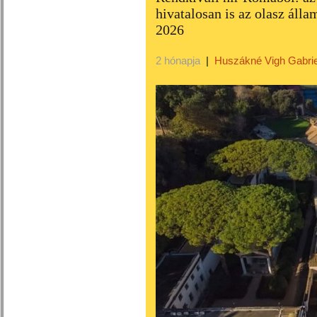
hivatalosan is az olasz áll
2026
2 hónapja
|
Huszákné Vigh Gabrie