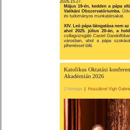
2026.15.27.
Május 19-én, kedden a pápa ellá
Vatikáni Obszervatóriumba.
Üdvö
és tudományos munkatársakat.
XIV. Leó pápa látogatása nem az
ahol 2025. július 20-án, a hold
csillagvizsgáló Castel Gandolfób
városban, ahol a pápa szokás
pihenéssel tölti.
Katolikus Oktatási konfere
Akadémián 2026
2 hónapja
|
Huszákné Vigh Gabrie