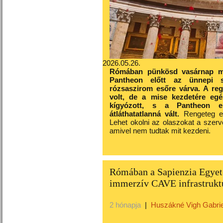
2026.05.26.
Rómában pünkösd vasárnap már
Pantheon
előtt az ünnepi 
rózsaszirom esőre várva. A regg
volt, de a mise kezdetére eg
kígyózott, s a Pantheon el
átláthatatlanná vált.
Rengeteg emb
Lehet okolni az olaszokat a szerve
amivel nem tudtak mit kezdeni.
Rómában a Sapienzia Egyete
immerzív CAVE infrastrukt
2 hónapja
|
Huszákné Vigh Gabrie