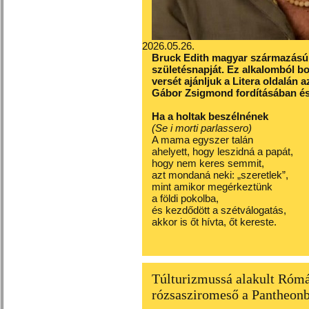
2026.05.26.
Bruck Edith magyar származású o
születésnapját. Ez alkalomból b
versét ajánljuk a Litera oldalán 
Gábor Zsigmond fordításában és
Ha a holtak beszélnének
(Se i morti parlassero)
A mama egyszer talán
ahelyett, hogy leszidná a papát,
hogy nem keres semmit,
azt mondaná neki: „szeretlek”,
mint amikor megérkeztünk
a földi pokolba,
és kezdődött a szétválogatás,
akkor is őt hívta, őt kereste.
Túlturizmussá alakult Róm
rózsasziromeső a Pantheon