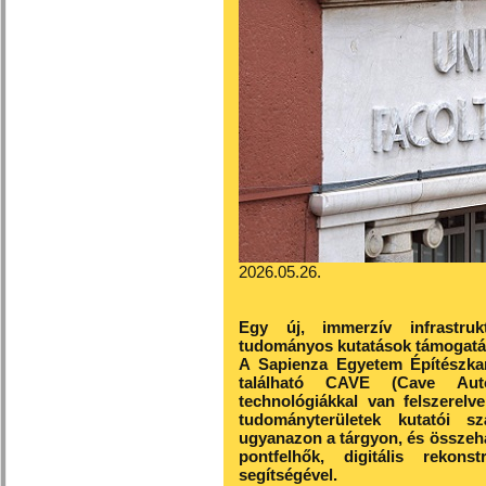
2026.05.26.
Egy új, immerzív infrastru
tudományos kutatások támogatá
A Sapienza Egyetem Építészkará
található CAVE (Cave Autom
technológiákkal van felszerelv
tudományterületek kutatói s
ugyanazon a tárgyon, és összeh
pontfelhők, digitális rekon
segítségével.