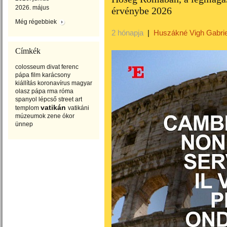
2026. május
érvénybe 2026
Még régebbiek
2 hónapja
|
Huszákné Vigh Gabrie
Címkék
colosseum
divat
ferenc
pápa
film
karácsony
kiállítás
koronavírus
magyar
olasz
pápa
rma
róma
spanyol lépcső
street art
vatikán
templom
vatikáni
múzeumok
zene
ókor
ünnep