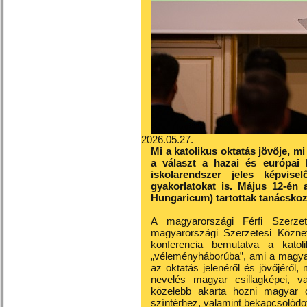
2026.05.27.
Mi a katolikus oktatás jövője, mi
a választ a hazai és európai 
iskolarendszer jeles képvise
gyakorlatokat is. Május 12-é
Hungaricum) tartottak tanácskoz
A magyarországi Férfi Szerzet
magyarországi Szerzetesi Közne
konferencia bemutatva a katoli
„véleményháborúba”, ami a magyar
az oktatás jelenéről és jövőjéről,
nevelés magyar csillagképei, v
közelebb akarta hozni magyar o
színtérhez, valamint bekapcsolódot