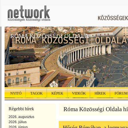
RÓMA KÖZÖSSÉGI OLDALA
NYITÓ
TAGOK
KÉPEK
VIDEÓK
HÍREK
FÓRUM
Róma Közösségi Oldala hír
Régebbi hírek
2026. augusztus
2026. július
Hőség Rómában, a legmagasa
2026. június