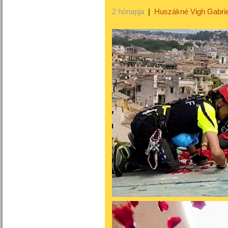
2 hónapja
|
Huszákné Vigh Gabrie