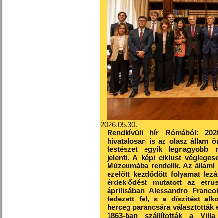
2026.05.30.
Rendkívüli hír Rómából:
202
hivatalosan is az olasz állam ö
festészet egyik legnagyobb 
jelenti. A képi ciklust véglege
Múzeumába rendelik.
Az állami
ezelőtt kezdődött folyamat lez
érdeklődést mutatott az etru
áprilisában Alessandro Franco
fedezett fel, s a díszítést alk
herceg parancsára választották e
1863-ban szállították a Vil