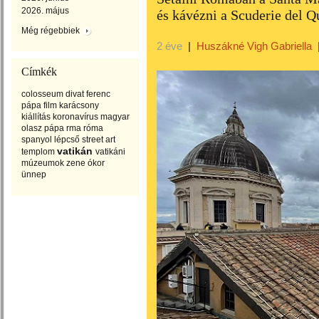
2026. május
és kávézni a Scuderie del Q
Még régebbiek
2 éve
|
Huszákné Vigh Gabriella
Címkék
colosseum
divat
ferenc
pápa
film
karácsony
kiállítás
koronavírus
magyar
olasz
pápa
rma
róma
spanyol lépcső
street art
vatikán
templom
vatikáni
múzeumok
zene
ókor
ünnep