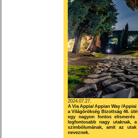
2024.07.27.
A Via Appia/ Appian Way /Appiai
a Világörökség Bizottság 46. ülé
egy nagyon fontos elismerés a
legfontosabb nagy utaknak, a
szimbólumának, amit az utak 
neveznek.