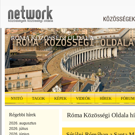
RÓMA KÖZÖSSÉGI OLDALA
NYITÓ
TAGOK
KÉPEK
VIDEÓK
HÍREK
FÓRUM
Róma Közösségi Oldala hír
Régebbi hírek
2026. augusztus
2026. július
Sétálni Rómában a Santa Ma
2026. június