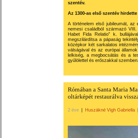
szentév.
Az 1300-as első szentév hirdett
A történelem első jubileumát, az
nemesi családból származó VIII.
Habet Fida Relatio” k. bullájáv
megszilárdítsa a pápaság tekinté
középkor két sarkalatos intézmé
válságával és az európai államok
lelkiség, a megbocsátás és a tes
gyűlölettel és erőszakkal szemben
Rómában a Santa Maria Mag
oltárképét restaurálva viss
2 éve
|
Huszákné Vigh Gabriella