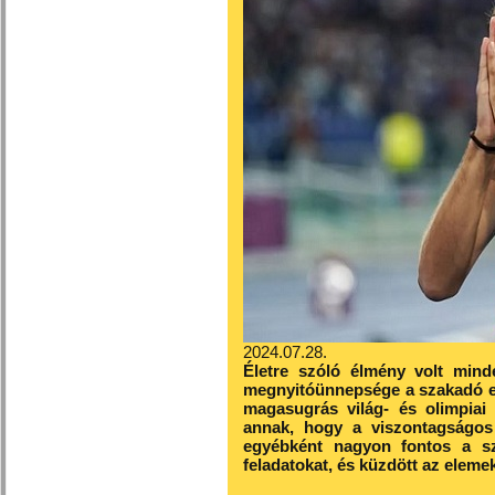
2024.07.28.
Életre szóló élmény volt mind
megnyitóünnepsége a szakadó eső
magasugrás világ- és olimpiai
annak, hogy a viszontagságos i
egyébként nagyon fontos a sz
feladatokat, és küzdött az elemek