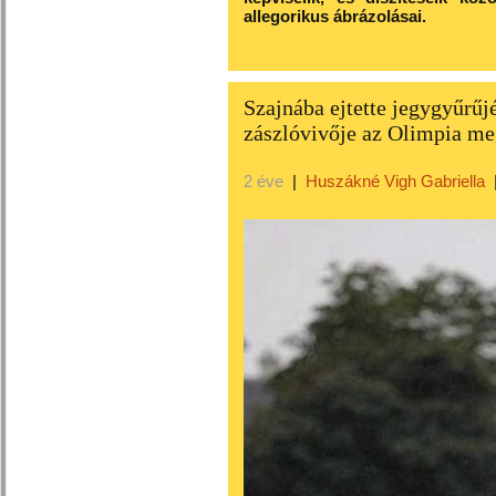
allegorikus ábrázolásai.
Szajnába ejtette jegygyűrűj
zászlóvivője az Olimpia me
2 éve
|
Huszákné Vigh Gabriella