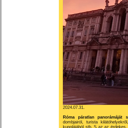
2024.07.31.
Róma páratlan panorámáját sz
dombjairól, turista kilátóhelyekr
kupolájából stb. S az az érdekes