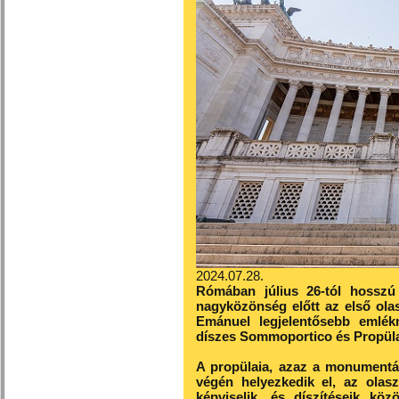
2024.07.28.
Rómában július 26-tól hosszú
nagyközönség előtt az első olasz 
Emánuel legjelentősebb emlék
díszes Sommoportico és Propüla
A propülaia, azaz a monumentá
végén helyezkedik el, az olas
képviselik, és díszítéseik kö