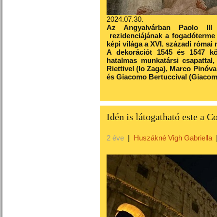
2024.07.30.
Az Angyalvárban Paolo III 
rezidenciájának a fogadóterm
képi világa a XVI. századi római
A dekorációt 1545 és 1547 kö
hatalmas munkatársi csapattal,
Riettivel (lo Zaga), Marco Pinóva
és Giacomo Bertuccival (Giacomo
Idén is látogatható este a 
2 éve
|
Huszákné Vigh Gabriella