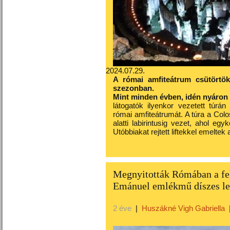
2024.07.29.
A római amfiteátrum csütörtök
szezonban.
Mint minden évben, idén nyáron 
látogatók ilyenkor vezetett túrá
római amfiteátrumát. A túra a Colo
alatti labirintusig vezet, ahol egy
Utóbbiakat rejtett liftekkel emeltek
Megnyitották Rómában a feh
Emánuel emlékmű díszes le
2 éve
|
Huszákné Vigh Gabriella