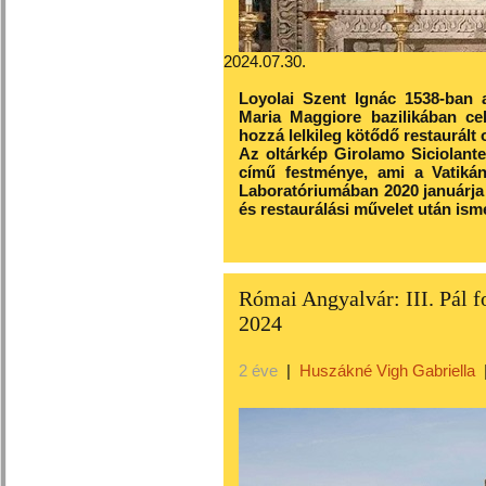
2024.07.30.
Loyolai Szent Ignác 1538-ban
Maria Maggiore bazilikában cel
hozzá lelkileg kötődő restaurált 
Az oltárkép Girolamo Siciolant
című festménye, ami a Vatiká
Laboratóriumában 2020 januárja é
és restaurálási művelet után ism
Római Angyalvár: III. Pál 
2024
2 éve
|
Huszákné Vigh Gabriella