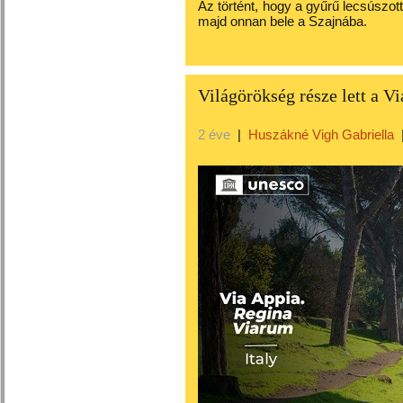
Az történt, hogy a gyűrű lecsúszott
majd onnan bele a Szajnába.
Világörökség része lett a V
2 éve
|
Huszákné Vigh Gabriella