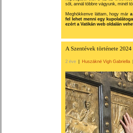
sőt, annál többre vágyunk, minél töb
Meghökkenve láttam, hogy már
a
fel lehet menni egy kupolalátoga
ezért a Vatikán web oldalán vehe
A Szentévek története 2024
2 éve
|
Huszákné Vigh Gabriella