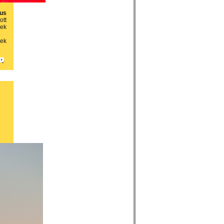
kus
ott
yek
nek