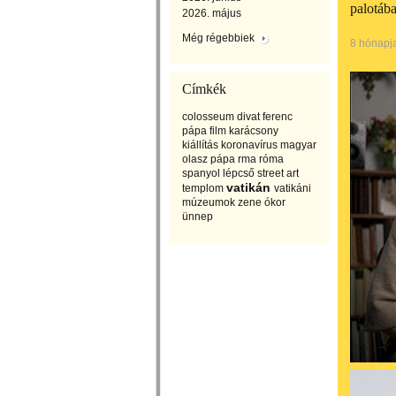
palotáb
2026. május
Még régebbiek
8 hónapj
Címkék
colosseum
divat
ferenc
pápa
film
karácsony
kiállítás
koronavírus
magyar
olasz
pápa
rma
róma
spanyol lépcső
street art
vatikán
templom
vatikáni
múzeumok
zene
ókor
ünnep