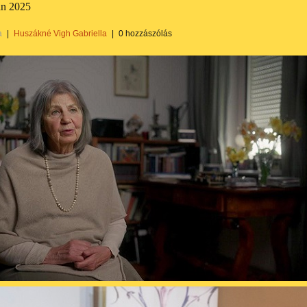
an 2025
a
|
Huszákné Vigh Gabriella
|
0 hozzászólás