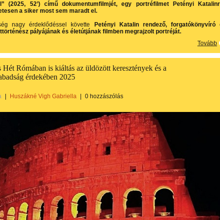
” (2025, 52’) című dokumentumfilmjét, egy portréfilmet Petényi Katalinr
tesen a siker most sem maradt el.
ség nagy érdeklődéssel követte
Petényi Katalin rendező, forgatókönyvíró
örténész pályájának és életútjának filmben megrajzolt portréját.
Tovább
 Hét Rómában is kiáltás az üldözött keresztények és a
zabadság érdekében 2025
a
|
Huszákné Vigh Gabriella
|
0 hozzászólás