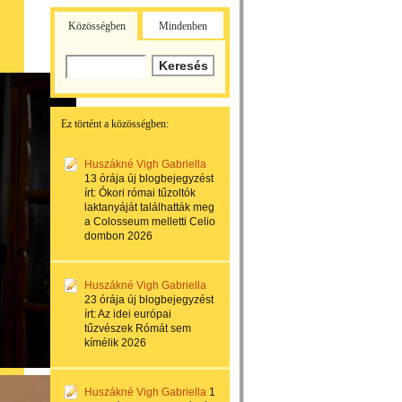
Közösségben
Mindenben
Ez történt a közösségben:
Huszákné Vigh Gabriella
13 órája
új blogbejegyzést
írt:
Ókori római tűzoltók
laktanyáját találhatták meg
a Colosseum melletti Celio
dombon 2026
Huszákné Vigh Gabriella
23 órája
új blogbejegyzést
írt:
Az idei európai
tűzvészek Rómát sem
kímélik 2026
Huszákné Vigh Gabriella
1