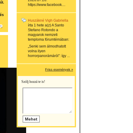
2026.07.26.
ól.
https://www.facebook....
 és
Huszákné Vigh Gabriella
írta
1 hete
a(z)
A Santo
Stefano Rotondo a
magyarok nemzeti
temploma
fórumtémában:
„Senki sem álmodhatott
volna ilyen
horrorpanorámáról”: így ...
Friss események »
Szólj hozzá te is!