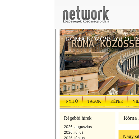
RÓMA KÖZÖSSÉGI OLD
NYITÓ
TAGOK
KÉPEK
VI
Róma K
Régebbi hírek
2026. augusztus
2026. július
Nagy sik
2026. június