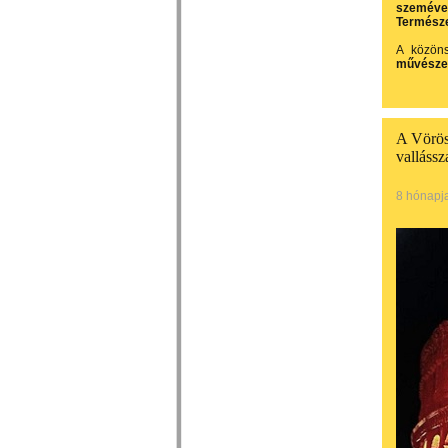
szemével
Természe
A közön
művészett
A Vörös
valláss
8 hónapj