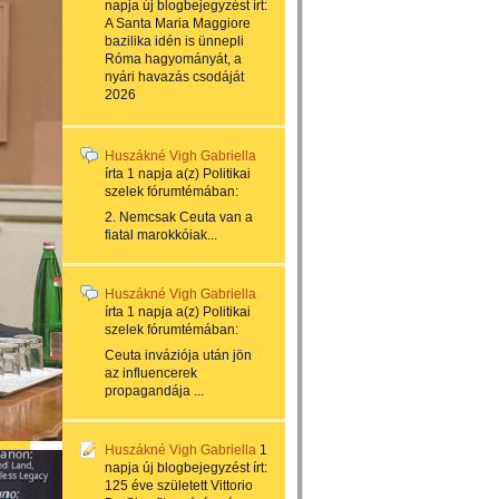
napja
új blogbejegyzést írt:
A Santa Maria Maggiore
bazilika idén is ünnepli
Róma hagyományát, a
nyári havazás csodáját
2026
Huszákné Vigh Gabriella
írta
1 napja
a(z)
Politikai
szelek
fórumtémában:
2. Nemcsak Ceuta van a
fiatal marokkóiak...
Huszákné Vigh Gabriella
írta
1 napja
a(z)
Politikai
szelek
fórumtémában:
Ceuta inváziója után jön
az influencerek
propagandája ...
Huszákné Vigh Gabriella
1
napja
új blogbejegyzést írt:
125 éve született Vittorio