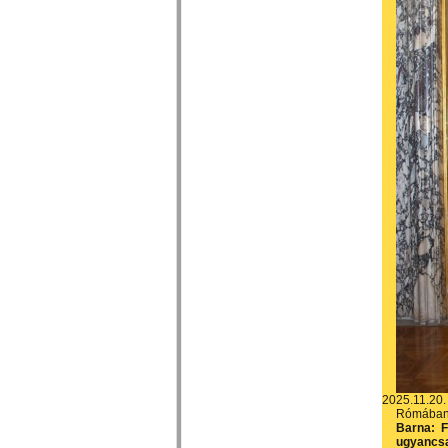
2025.11.20.
Rómában 
Barna: F
ugyancs