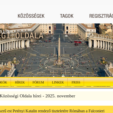
ALA
DEÓK
HÍREK
FÓRUM
LINKEK
FRISS
özösségi Oldala hírei - 2025. november
erű est Petényi Katalin rendező tiszteletére Rómában a Falconieri