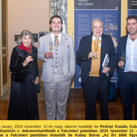
tavaly, 2024 november 12-én nagy sikerrel mutatták be
Petényi Katalin, Ka
énytörés c. dokumentumfilmjét a Falconieri palotában. 2025 november 12 
ak a Falconieri palotában mutatták be Kabay Barna „Az őrt állók figye