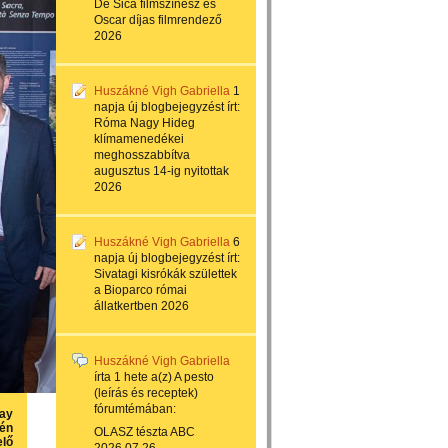
De Sica filmszínész és
Oscar díjas filmrendező
2026
Huszákné Vigh Gabriella
1
napja
új blogbejegyzést írt:
Róma Nagy Hideg
klímamenedékei
meghosszabbítva
augusztus 14-ig nyitottak
2026
Huszákné Vigh Gabriella
6
napja
új blogbejegyzést írt:
Sivatagi kisrókák születtek
a Bioparco római
állatkertben 2026
Huszákné Vigh Gabriella
írta
1 hete
a(z)
A pesto
(leírás és receptek)
fórumtémában:
bay
-én
OLASZ tészta ABC
lő