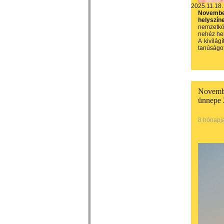
2025.11.18.
November
helyszín
nemzetkö
nehéz hel
A kivilág
tanúságot
November
ünnepe
8 hónapj