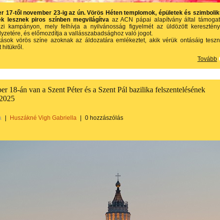
 17-től november 23-ig az ún. Vörös Héten templomok, épületek és szimboli
ek lesznek piros színben megvilágítva
az ACN pápai alapítvány által támogat
zi kampányon, mely felhívja a nyilvánosság figyelmét az üldözött keresztén
yzetére, és előmozdítja a vallásszabadsághoz való jogot.
ítások vörös színe azoknak az áldozatára emlékeztet, akik vérük ontásáig tesz
 hitükről.
Tovább
 18-án van a Szent Péter és a Szent Pál bazilika felszentelésének
 2025
a
|
Huszákné Vigh Gabriella
|
0 hozzászólás