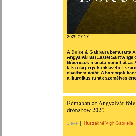
2025.07.17.
A Dolce & Gabbana bemutatta Alta
Angyalvárral (Castel Sant’Angel
Bíborosok menete vonult át az 
látszólag egy konklávéból szár
divatbemutatót. A harangok hangj
a liturgikus ruhák személyes ért
Rómában az Angyalvár fölé
drónshow 2025
1 éve
|
Huszákné Vigh Gabriella