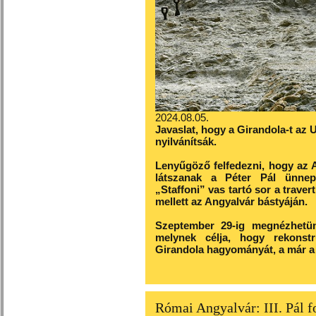
2024.08.05.
Javaslat, hogy a Girandola-t az
nyilvánítsák.
Lenyűgöző felfedezni, hogy az
látszanak a Péter Pál ünnepi
„Staffoni” vas tartó sor a traver
mellett az Angyalvár bástyáján.
Szeptember 29-ig megnézhetünk 
melynek célja, hogy rekonst
Girandola hagyományát, a már a 
Római Angyalvár: III. Pál 