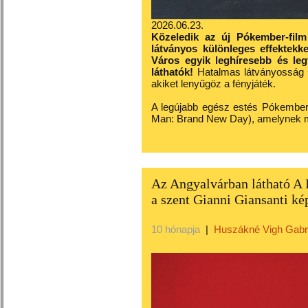
2026.06.23.
Közeledik az új Pókember-film
látványos különleges effektekk
Város egyik leghíresebb és l
láthatók!
Hatalmas látványosság 
akiket lenyűgöz a fényjáték.
A legújabb egész estés Pókember
Man: Brand New Day), amelynek m
Az Angyalvárban látható A I
a szent Gianni Giansanti ké
10 hónapja
|
Huszákné Vigh Gabri