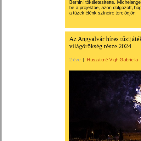
Bernini tökéletesítette. Michelang
be a projektbe, azon dolgozott, h
a tüzek élénk színeire terelődjön.
Az Angyalvár híres tűzijáték
világörökség része 2024
2 éve
|
Huszákné Vigh Gabriella