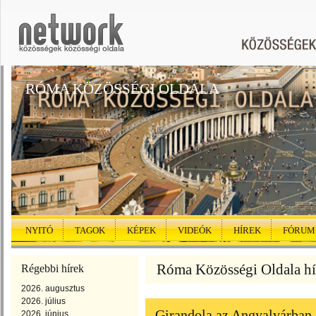
RÓMA KÖZÖSSÉGI OLDALA
NYITÓ
TAGOK
KÉPEK
VIDEÓK
HÍREK
FÓRUM
Róma Közösségi Oldala hír
Régebbi hírek
2026. augusztus
2026. július
Girandola az Angyalvárban
2026. június