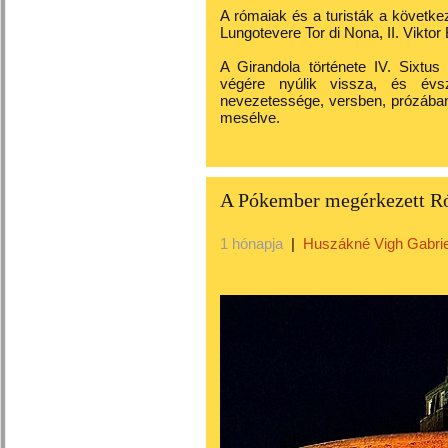
A rómaiak
é
s a turist
á
k a k
ö
vetke
Lungotevere Tor di Nona, II. Viktor
A Girandola története IV. Sixtu
végére nyúlik vissza, és évs
nevezetessége, versben, prózába
mesélve.
A Pókember megérkezett R
1 hónapja
|
Huszákné Vigh Gabrie