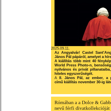
2025.09.11.
Az Angyalvár/ Castel Sant'Angel
János Pál pápáról, amelyet a híre
A kiállítás több mint 40 fényké
World Press Photo-n, bensősége
nyilvános és privát pillanataiba
hiteles egyszerűségét.
A
II. János Pál, az ember, a 
című
kiállítás
november 30-ig lát
Rómában a a Dolce & Gabba
nevű férfi divatkollekciójá