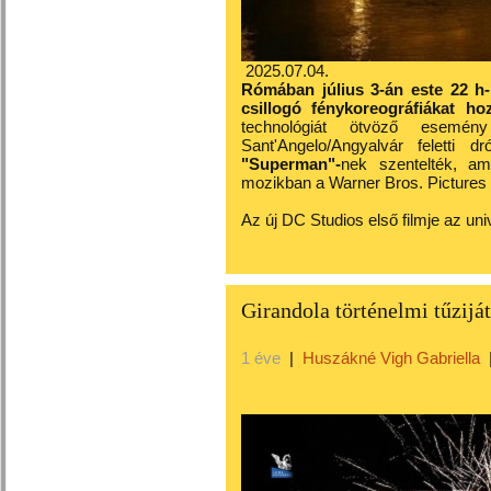
2025.07.04.
Rómában július 3-án este 22 h-k
csillogó fénykoreográfiákat hoz
technológiát ötvöző esemén
Sant'Angelo/Angyalvár feletti 
"Superman"-
nek szentelték, am
mozikban a Warner Bros. Pictures
Az új DC Studios első filmje
az uni
Girandola történelmi tűzij
1 éve
|
Huszákné Vigh Gabriella