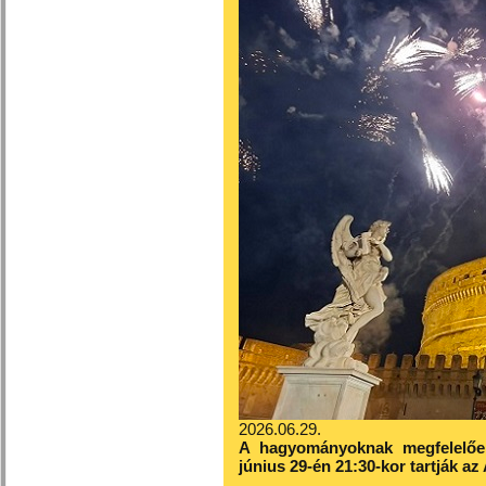
2026.06.29.
A hagyom
á
nyoknak megfelel
ő
e
j
ú
nius 29-
é
n 21:30-kor tartj
á
k az