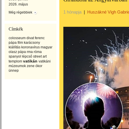
2026. május
1 hónapja
|
Huszákné Vigh Gabrie
Még régebbiek
Címkék
colosseum
divat
ferenc
pápa
film
karácsony
kiállítás
koronavírus
magyar
olasz
pápa
rma
róma
spanyol lépcső
street art
vatikán
templom
vatikáni
múzeumok
zene
ókor
ünnep